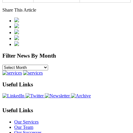
Share This Article
Filter News By Month
Filter
News
By
Month
Useful Links
Useful Links
Our Services
Our Team
Our Successes